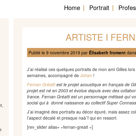
Home
Portrait
Profes
ARTISTE I FER
Publié le
9 novembre 2019
par
Élisabeth froment
dans
J’ai réalisé ces quelques portraits de mon ami Gilles lo
semaines, accompagné de
Johan
!
Fernan Gréatti
est le projet acoustique en français de Gi
projet est né en 2003 et évolue depuis avec des collabor
france. Fernan Gréatti est un personnage métissé qui vo
social qui à donné naissance au collectif Super Connas
t,
J’ai imaginé des portraits au décor épuré, mais assez co
l’aspect décalé et presque naà¯f qui en ressort.
[rev_slider alias= »fernan-greait »]
e