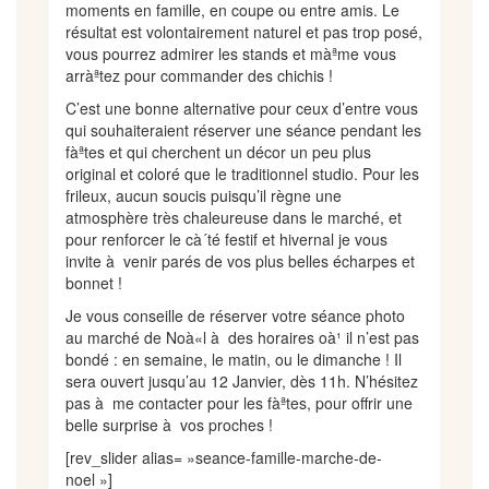
moments en famille, en coupe ou entre amis. Le
résultat est volontairement naturel et pas trop posé,
vous pourrez admirer les stands et màªme vous
arràªtez pour commander des chichis !
C’est une bonne alternative pour ceux d’entre vous
qui souhaiteraient réserver une séance pendant les
fàªtes et qui cherchent un décor un peu plus
original et coloré que le traditionnel studio. Pour les
frileux, aucun soucis puisqu’il règne une
atmosphère très chaleureuse dans le marché, et
pour renforcer le cà´té festif et hivernal je vous
invite à venir parés de vos plus belles écharpes et
bonnet !
Je vous conseille de réserver votre séance photo
au marché de Noà«l à des horaires oà¹ il n’est pas
bondé : en semaine, le matin, ou le dimanche ! Il
sera ouvert jusqu’au 12 Janvier, dès 11h. N’hésitez
pas à me contacter pour les fàªtes, pour offrir une
belle surprise à vos proches !
[rev_slider alias= »seance-famille-marche-de-
noel »]