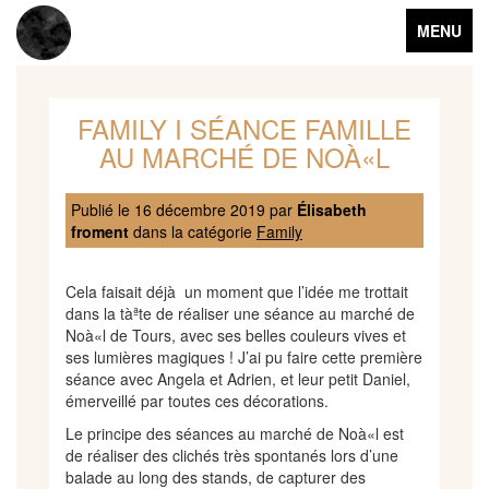
Toggle
MENU
navigation
FAMILY I SÉANCE FAMILLE
AU MARCHÉ DE NOÀ«L
Publié le
16 décembre 2019
par
Élisabeth
froment
dans la catégorie
Family
Cela faisait déjà un moment que l’idée me trottait
dans la tàªte de réaliser une séance au marché de
Noà«l de Tours, avec ses belles couleurs vives et
ses lumières magiques ! J’ai pu faire cette première
séance avec Angela et Adrien, et leur petit Daniel,
émerveillé par toutes ces décorations.
Le principe des séances au marché de Noà«l est
de réaliser des clichés très spontanés lors d’une
balade au long des stands, de capturer des