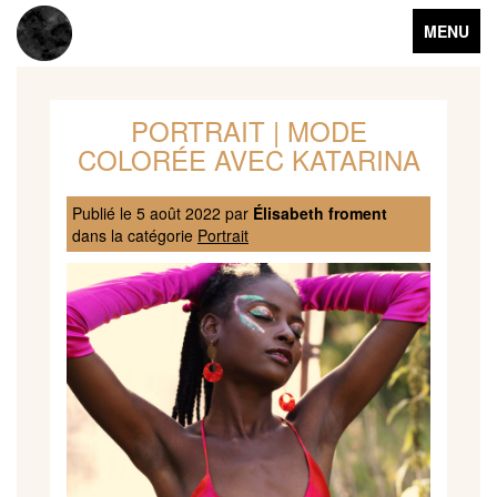
Toggle
MENU
navigation
PORTRAIT | MODE
COLORÉE AVEC KATARINA
Publié le
5 août 2022
par
Élisabeth froment
dans la catégorie
Portrait