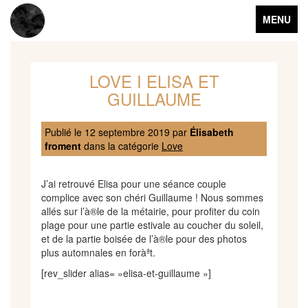
Toggle
MENU
navigation
LOVE I ELISA ET
GUILLAUME
Publié le
12 septembre 2019
par
Élisabeth
froment
dans la catégorie
Love
J’ai retrouvé Elisa pour une séance couple
complice avec son chéri Guillaume ! Nous sommes
allés sur l’à®le de la métairie, pour profiter du coin
plage pour une partie estivale au coucher du soleil,
et de la partie boisée de l’à®le pour des photos
plus automnales en foràªt.
[rev_slider alias= »elisa-et-guillaume »]