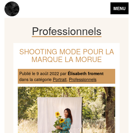
Toggle
MENU
navigation
Professionnels
SHOOTING MODE POUR LA
MARQUE LA MORUE
Publié le
9 août 2022
par
Élisabeth froment
dans la catégorie
Portrait
,
Professionnels