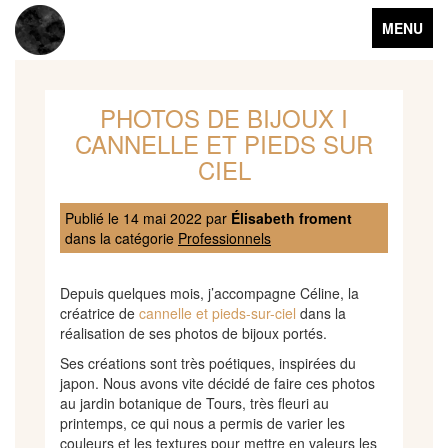
Toggle
MENU
navigation
PHOTOS DE BIJOUX I
CANNELLE ET PIEDS SUR
CIEL
Publié le
14 mai 2022
par
Élisabeth froment
dans la catégorie
Professionnels
Depuis quelques mois, j’accompagne Céline, la
créatrice de
cannelle et pieds-sur-ciel
dans la
réalisation de ses photos de bijoux portés.
Ses créations sont très poétiques, inspirées du
japon. Nous avons vite décidé de faire ces photos
au jardin botanique de Tours, très fleuri au
printemps, ce qui nous a permis de varier les
couleurs et les textures pour mettre en valeurs les