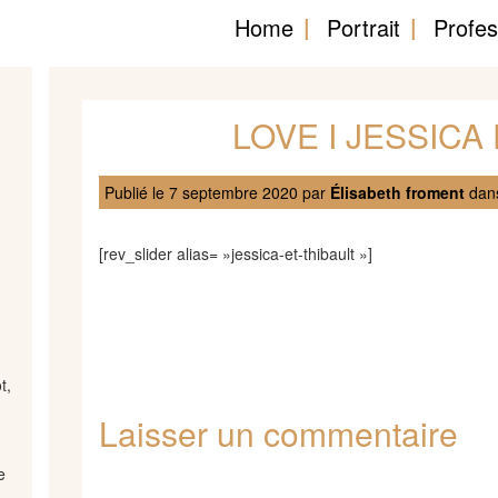
Home
Portrait
Profes
LOVE I JESSICA
Publié le
7 septembre 2020
par
Élisabeth froment
dans
[rev_slider alias= »jessica-et-thibault »]
t,
Laisser un commentaire
e