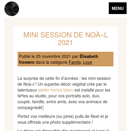
Toggle
MENU
navigation
MINI SESSION DE NOÀ«L
2021
Publié le
25 novembre 2021
par
Élisabeth
froment
dans la catégorie
Family
,
Love
La surprise de cette fin d’années : les mini session
de Noà«l ! Un superbe décor végétal crée par le
talentueux
atelier hortus blanc
est installé pour les
fàªtes au studio, pour vos portraits solo, duo,
couple, famille, entre amis, avec vos animaux de
compagnieâ€¦
Portez vos meilleurs (ou pires) pulls de Noel et je
vous offrirais une photo supplémentaire !
Le décor est disponible dès maintenant et jusqu’à