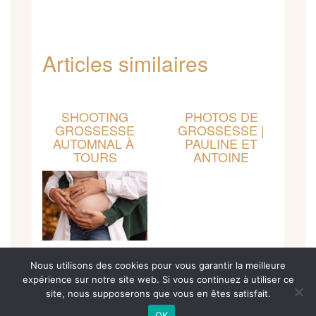
Articles similaires
SHOOTING
PHOTOS DE
GROSSESSE
GROSSESSE |
AUTOMNAL À
PAULINE ET
TOURS
ANTOINE
Nous utilisons des cookies pour vous garantir la meilleure
expérience sur notre site web. Si vous continuez à utiliser ce
site, nous supposerons que vous en êtes satisfait.
FACEBOOK
INSTAGRAM
PINTEREST
CONTACT
OK
Élisabeth Froment Photographe
- Tours. Tous droits réservés, ©2016.