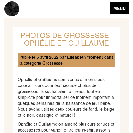
Toggle
MENU
navigation
PHOTOS DE GROSSESSE |
OPHÉLIE ET GUILLAUME
Publié le
5 avril 2022
par
Élisabeth froment
dans
la catégorie
Grossesse
Ophélie et Guillaume sont venus à mon studio
basé à Tours pour leur séance photos de
grossesse. Ils souhaitaient un rendu tout en
simplicité pour immortaliser ce moment important à
quelques semaines de la naissance de leur bébé.
Nous avons utilisés deux couleurs de fond, le beige
et le noir, classique et naturel !
Ophélie et Guillaume on amené plusieurs tenues et
accessoires pour varier, entre jean/t-shirt assortis