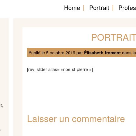
Home
Portrait
Profes
PORTRAIT
Publié le
5 octobre 2019
par
Élisabeth froment
dans la
[rev_slider alias= »noe-st-pierre »]
t,
Laisser un commentaire
e