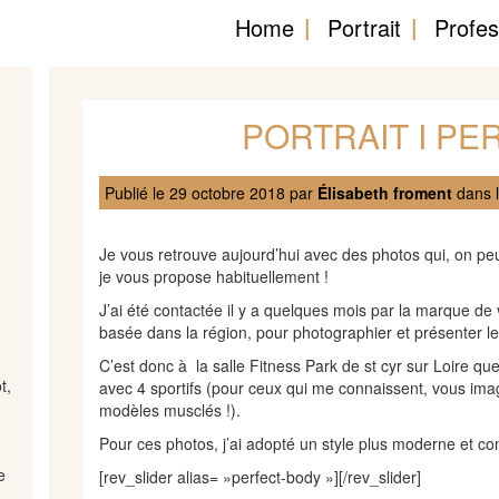
Home
Portrait
Profes
PORTRAIT I PE
Publié le
29 octobre 2018
par
Élisabeth froment
dans l
Je vous retrouve aujourd’hui avec des photos qui, on pe
je vous propose habituellement !
J’ai été contactée il y a quelques mois par la marque de
basée dans la région, pour photographier et présenter leu
C’est donc à la salle Fitness Park de st cyr sur Loire qu
t,
avec 4 sportifs (pour ceux qui me connaissent, vous imag
modèles musclés !).
Pour ces photos, j’ai adopté un style plus moderne et con
e
[rev_slider alias= »perfect-body »][/rev_slider]