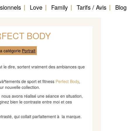
sionnels
Love
Family
Tarifs / Avis
Blog
RFECT BODY
a catégorie
Portrait
ut le dire, sortent vraiment des ambiances que
 vàªtements de sport et fitness
Perfect Body
,
r nouvelle collection.
e nous avons réalisé une séance en situation,
inez bien le contraste entre moi et ces
trasté, qui collait parfaitement à la marque.