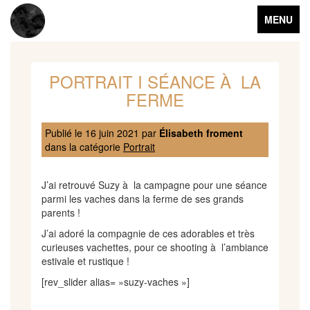
Toggle
MENU
navigation
PORTRAIT I SÉANCE À LA
FERME
Publié le
16 juin 2021
par
Élisabeth froment
dans la catégorie
Portrait
J’ai retrouvé Suzy à la campagne pour une séance
parmi les vaches dans la ferme de ses grands
parents !
J’ai adoré la compagnie de ces adorables et très
curieuses vachettes, pour ce shooting à l’ambiance
estivale et rustique !
[rev_slider alias= »suzy-vaches »]