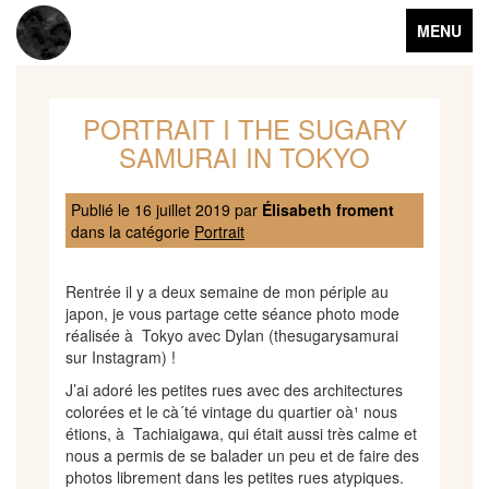
Toggle
MENU
navigation
PORTRAIT I THE SUGARY
SAMURAI IN TOKYO
Publié le
16 juillet 2019
par
Élisabeth froment
dans la catégorie
Portrait
Rentrée il y a deux semaine de mon périple au
japon, je vous partage cette séance photo mode
réalisée à Tokyo avec Dylan (thesugarysamurai
sur Instagram) !
J’ai adoré les petites rues avec des architectures
colorées et le cà´té vintage du quartier oà¹ nous
étions, à Tachiaigawa, qui était aussi très calme et
nous a permis de se balader un peu et de faire des
photos librement dans les petites rues atypiques.