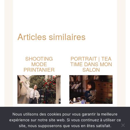
Articles similaires
SHOOTING
PORTRAIT | TEA
MODE
TIME DANS MON
PRINTANIER
SALON
Nous utilisons des cookies pour vous garantir la meilleure
expérience sur notre site web. Si vous continuez à utiliser ce
site, nous supposerons que vous en êtes satisfait.
FACEBOOK
INSTAGRAM
PINTEREST
CONTACT