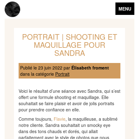
Toggle
MENU
navigation
PORTRAIT | SHOOTING ET
MAQUILLAGE POUR
SANDRA
Publié le
23 juin 2022
par
Élisabeth froment
dans la catégorie
Portrait
Voici le résultat d’une séance avec Sandra, qui s’est
offert une formule shooting et maquillage. Elle
souhaitait se faire plaisir et avoir de jolis portraits
pour prendre confiance en elle.
Comme toujours,
Flavie
, la maquilleuse, a sublimé
notre cliente. Sandra souhaitait un smocky eye
dans des tons chauds et dorés, qui allait
parfaitement avec le style de photos que nous