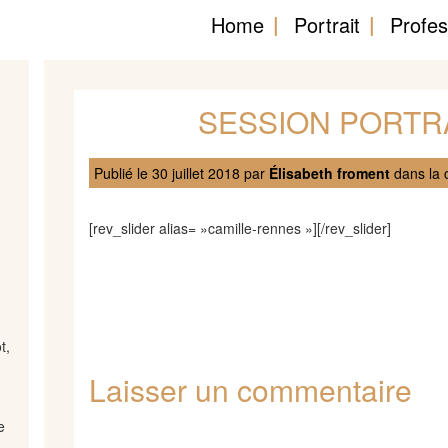
Home
Portrait
Profes
SESSION PORTRA
Publié le
30 juillet 2018
par
Élisabeth froment
dans la 
[rev_slider alias= »camille-rennes »][/rev_slider]
t,
Laisser un commentaire
e