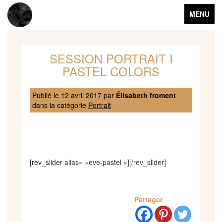
Toggle
MENU
navigation
SESSION PORTRAIT I
PASTEL COLORS
Publié le
12 avril 2017
par
Élisabeth froment
dans la catégorie
Portrait
[rev_slider alias= »eve-pastel »][/rev_slider]
Partager