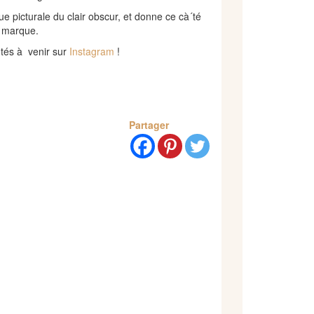
e picturale du clair obscur, et donne ce cà´té
a marque.
utés à venir sur
Instagram
!
Partager