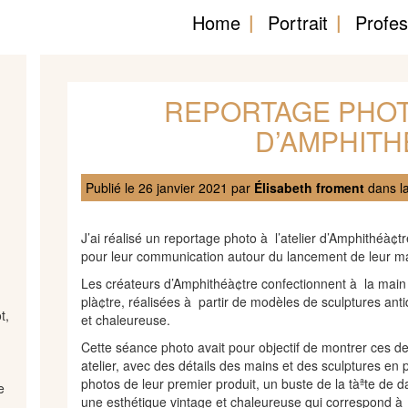
Home
Portrait
Profes
REPORTAGE PHOTO
D’AMPHITH
Publié le
26 janvier 2021
par
Élisabeth froment
dans l
J’ai réalisé un reportage photo à l’atelier d’Amphithéà¢t
pour leur communication autour du lancement de leur ma
Les créateurs d’Amphithéà¢tre confectionnent à la main 
plà¢tre, réalisées à partir de modèles de sculptures anti
t,
et chaleureuse.
Cette séance photo avait pour objectif de montrer ces de
atelier, avec des détails des mains et des sculptures en 
photos de leur premier produit, un buste de la tàªte de d
e
une esthétique vintage et chaleureuse qui correspond à